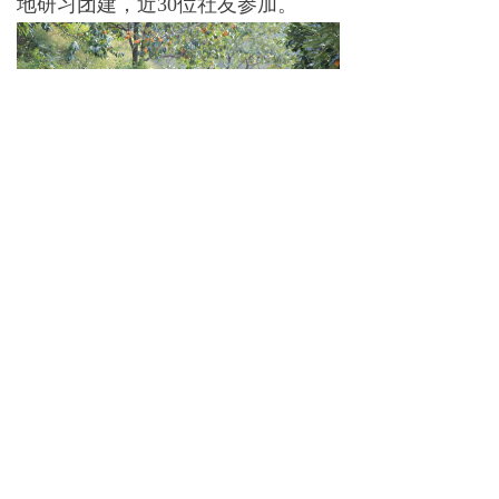
地研习团建，近30位社友参加。
2.2025年12月主办“聚光成芒——
刑事辩护技能业内交流与传承研讨
会”，刑研社社友50余人出席，《民
主与法制》前总编刘桂明、知名法医
专家王跃进等嘉宾参会，潍坊电视
台、大众日报社等官媒跟踪报道。