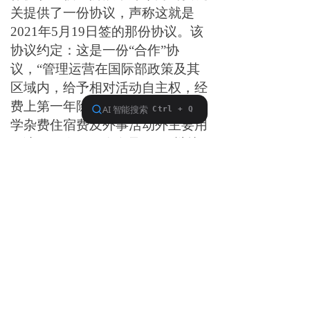
关提供了一份协议，声称这就是
2021年5月19日签的那份协议。该
协议约定：这是一份“合作”协
议，“管理运营在国际部政策及其
区域内，给予相对活动自主权，经
费上第一年除国家政策规定的正常
学杂费住宿费及外事活动外主要用
于该项目发展，自负盈亏。”辩护
人认为：
第一，续某当初与一中签订协
议的内容是不是郑某提供的协议中
的内容，没有证据证实，不能排除
后来LY一中为了控告张某犯罪对文
本内容进行了修改的可能性。
第二，就算按照这份协议的内
容，也是双向班项目自负盈亏，其