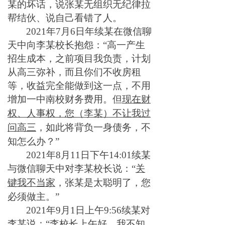
某的坏话，说张某无组织无纪律拉
帮结伙、说自己看错了人。
2021年7月6日年续某在微信聊
天中向李某校长抱怨：“高一产生
招生成本，之前项目我负责，计划
从高三弥补，而且你们不收房租
等，收益完全能做到这一点，不用
增加一中南校财务费用。但
现在财
权、人事权，您（李某）不让我过
，如此将背负一身债务，不
问高三
知怎么办？”
2021年8月11日下午14:01续某
与微信聊天中对李某校长说：“
关
，张某是太聪明了，您
键我不当家
必须做主。”
2021年9月1日上午9:56续某对
李某说：“李校长上午好，我不知