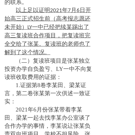
的联系。
以上足以证明2021年7月6日开
始高三正式招生前（高考报志愿还
未开始）LY一中已经把续某踢出了
高三复读班合作项目，把复读班完
全交给了张某。复读班的老师也了
解到了这个情况。
（二）复读班项目是张某独立
投资办学自负盈亏、LY一中不向复
读班收取费用的证据：
1.证据第8卷李某田、梁某证
言，第二卷张某第一次供述一致证
实：
2021年6月份张某带着李某
田、梁某一起去找李某办公室谈了
合作办学的事情，李某说让张某负
责双向班项目，学校不担风险，张