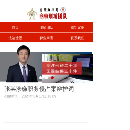
首页
律师团队
成功案例
法边馀墨
职业声誉
联系我们
张某涉嫌职务侵占案辩护词
创建时间：
2024年8月17日
18:09