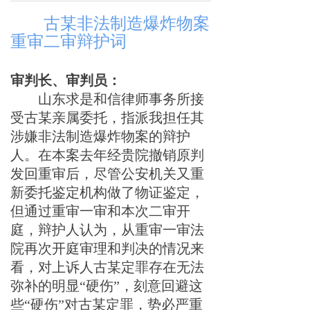
古某
非法制造爆炸物案
重审二审辩护
词
审判长
、
审判员
：
山东求是和信律师事务所接
受
古某
亲属委托，指派我担任其
涉嫌非法制造爆炸物案的辩护
人。
在本案去年经贵院撤销原判
发回重审后，尽管公安机关又重
新委托鉴定机构做了物证鉴定，
但
通过重审一审和本次二审开
庭，辩护人
认为，从重审一审法
院再次开庭审理和判决的情况来
看，对上诉人
古某
定罪存在无法
弥补的明显
“
硬伤
”
，刻意回避这
些
“
硬伤
”
对
古某
定罪，势必严重