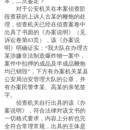
本，二次鉴定？
对于公安机关在本案侦查阶
段查获的上诉人
古某
的鞭炮
的处
理
，
侦查机
关已经在侦查案卷中
出具了书面的《办案说明》（见
诉讼卷第83页），该《办案说
明》明确证实：“
我大队在办理
古
某
涉嫌非法制造爆炸物一案中，
案件中扣押的成品及半成品鞭炮
均已销毁
”
，下方有办案机关
某
县
公安局治安管理大队的公章，并
有办案民警
李某
、
高某
的亲笔签
字。
侦查机
关自行出具的
该
《办
案说明》，符合法律对该文书的
一切
格式
要求，
内容上分析也完
全符合常理常规，出具的主体是