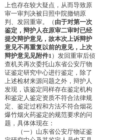
上也
存在较大疑点，从而导致原
审一审判决被日照中院撤销原
判、发回重审。
（
由于对第一次
鉴定，辩护人在原审二审时已经
提交辩护意见，故本次上诉
辩护
意见
不再重复以前的意见
，上次
辩护意见
见
附件1
）
发回重审后
侦
查机关再次
委托山东省公安厅物
证鉴定研究中心进行鉴定，除了
上述检材来源问题之外，辩护人
发现，该鉴定同样存在鉴定机构
和鉴定人鉴定资质不符合法律规
定、鉴定过程和方法不符合烟花
爆竹烟火药鉴定的
规范要求
的问
题，
具体体现在：
（一）
山东省公安厅物证鉴