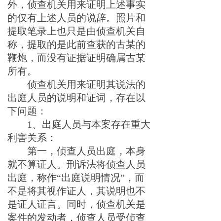
外，
侦查机
关用来证明上述事实
的
仅有上述人员的说辞
。照片和
提取笔录上
也
只是由
侦查机
关自
称
，
提取的是此前查获的
古某
的
鞭炮，而没有证据证
明
确属
古某
所有
。
侦查机
关用来证明
其说法
的
出庭人员的
说明和证词
，存在以
下问题：
1、
出庭人员
与本案存在重大
利害关系：
第一，侦查人员出庭，本身
就不算证人。刑诉法将侦查人员
出庭，称作“出庭说明情况”，而
不是将其视作证人
，其说明也不
是证人证言
。同时，
侦查机
关是
案件的发动者，侦查人员受
侦查