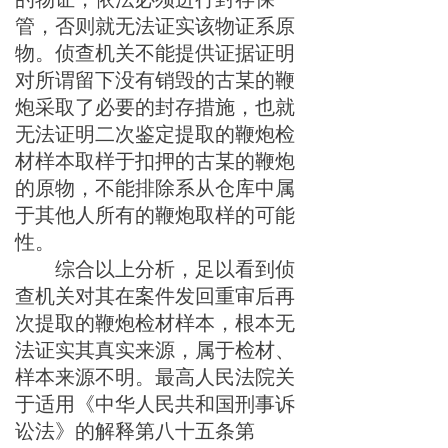
管，否则就无法证实该物证系原
物。
侦查机关不能
提供证据证明
对所谓留下没有销毁的
古某
的
鞭
炮
采取了必要的封存措施，也就
无法证明二次鉴定提取的鞭炮检
材样本取样于扣押的
古某
的鞭炮
的原物，不能排除系从仓库中属
于其他人所有的鞭炮取样的可能
性。
综合以上分析，足以看到
侦
查机
关对其在案件发回重审后再
次提取的鞭炮检材样本，根本无
法证实
其真实来源，属于检材、
样本来源不明
。
最高人民法院
关
于适用《中华人民共和国刑事诉
讼法》的解释第八十五条第