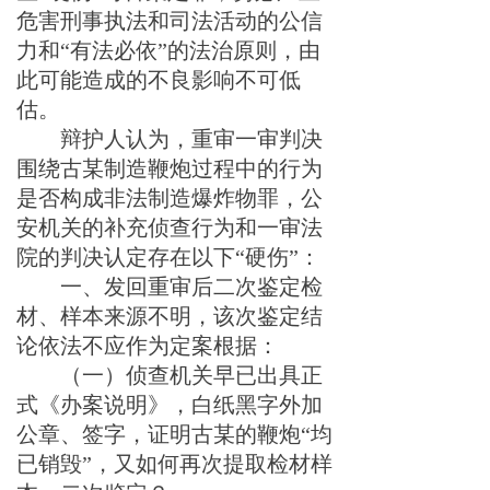
危害刑事执法和司法活动的公信
力和“有法必依
”
的法治原则，
由
此可能造成的不良影响不可低
估。
辩护人认为，重审一审判决
围绕
古
某
制造
鞭炮过程中的行为
是否构成非法制造爆炸物罪，公
安机关的补充侦查行为和
一审
法
院的判决认定存在以下
“
硬伤
”
：
一、
发回重审后
二次鉴定检
材
、样本
来源不明
，
该次鉴定结
论
依法不应作为定案根据：
（一）
侦查机关早已
出具正
式《办案说明》，白纸黑字外加
公章、签字，证明
古某
的鞭炮“均
已销毁”，又如何再次提取检材
样