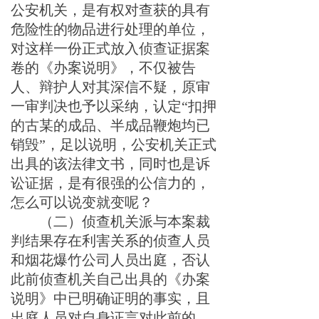
公安机关，是有权对查获的具有
危险性的物品进行处理的单位，
对这样一份正式放入侦查证据案
卷的《办案说明》，不仅被告
人、辩护人对其深信不疑，原审
一审判决也予以采纳，认定“扣押
的
古某
的成品、半成品鞭炮均已
销毁”
，足以
说明
，
公安机关正式
出具的该法律文书，同时也是诉
讼证据，是有很强的公信力的，
怎么可以说变就变呢？
（二）
侦查机关
派
与
本案裁
判结果存在利害关系的
侦查人员
和烟花爆竹
公司
人员出庭
，
否认
此前
侦查机
关自己
出具的《办案
说明》中
已明确证明
的事实，
且
出庭人员
对
自身证言对
此前的