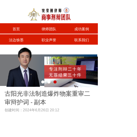
首页
律师团队
成功案例
法边馀墨
职业声誉
联系我们
古阳光非法制造爆炸物案重审二
审辩护词 - 副本
创建时间：
2024年6月26日
20:12