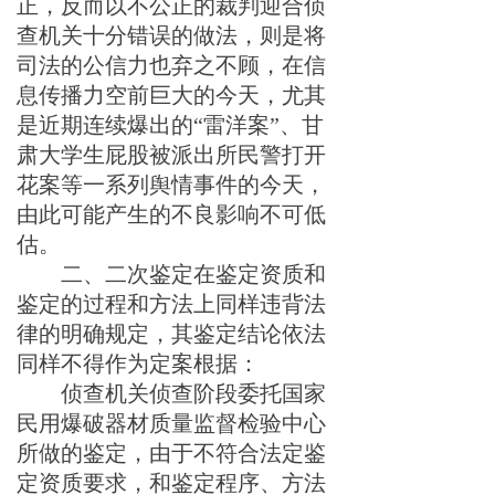
正，
反而以不公正的裁判
迎合
侦
查机关
十分
错误的做法，则是将
司法的公信力也弃之不顾
，在信
息传播力空前巨大的今天，
尤其
是近期连续爆出的“雷洋案”、
甘
肃大学生屁股被派出所民警
打
开
花案
等一系列舆情事件的今天，
由此可能产生的不良影响不可低
估。
二、
二次鉴定在鉴定资质和
鉴定的过程和方法上同样违背法
律的明确规定，其鉴定结论依法
同样不得作为定案根据：
侦查机
关侦查阶段委托国家
民用爆破器材质量监督检验中心
所做的鉴定，由于不符合法定鉴
定资质要求，和鉴定程序
、方法