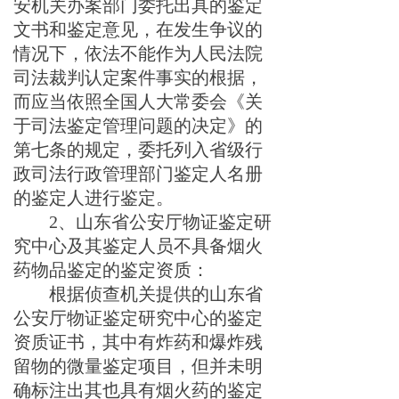
安机关办案部门委托出具的鉴定
文书和鉴定意见，在发生争议的
情况下，依法不能作为人民法院
司法裁判认定案件事实的根据，
而应当依照全国人大常委会《关
于司法鉴定管理问题的决定》的
第七条的规定，委托
列入省级行
政司法行政管理部门鉴定人名册
的鉴定人进行鉴定
。
2
、
山东省公安厅物证鉴定研
究中心
及其鉴定人员
不具备
烟火
药
物品鉴定的鉴定资质：
根据
侦查机
关提供的山东省
公安厅物证鉴定研究中心的鉴定
资质证书，其中
有炸药和爆炸残
留物的微量鉴定项目，但并未明
确标注出其也具有烟火药的鉴定