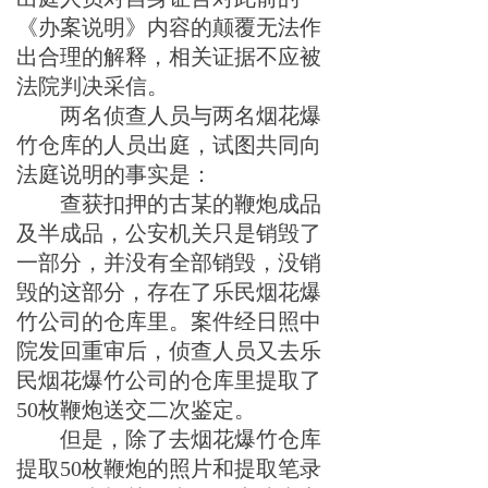
《办案说明》
内容的颠覆无法
作
出
合理的解释，相关证据
不应被
法院
判决
采信。
两名侦查人员与两名烟花爆
竹仓库的人员出庭，试图共同向
法庭说明的事实是：
查获扣押的
古某
的鞭炮成品
及半成品，公安机关只是销毁了
一部分，并没有全部销毁，没销
毁的这部分，存在了乐民烟花爆
竹公司的仓库里。案件经日照中
院发回重审后，侦查人员又去乐
民烟花爆竹公司的仓库里
提取了
50
枚鞭炮
送交二次鉴定。
但是，
除了去烟花爆竹仓库
提取50
枚鞭炮
的照片和提取笔录