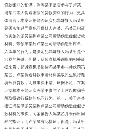
贷款犯罪的预谋，则冯某甲是否参与了卢某、
冯某乙等人伪造虛假的贷款资料的行为，更具
体而言，本案证据能否证实犯罪嫌疑人冯某甲
是否实施过同案犯罪嫌疑人卢某、冯某乙指证
他实施的派吴某到卢某公司帮助伪造虚假贷款
材料、带领宋某到卢某公司帮助伪造出库单、
入库单的行为，是决定犯罪嫌疑人冯某甲是否
涉案的关键。但是，从侦查机关调取的相关证
据来看，起诉意见书指控冯某甲参与并伙同冯
某乙、卢某伪造贷款申请材料骗取民生银行潍
坊分行贷款，明显事实不清、证据不足，在案
证据根本不能证实冯某甲参与了上述以欺骗手
段取得银行贷款的犯罪行为。第一、关于卢某
指证冯某甲派吴某到卢某公司帮助伪造虚假贷
款材料的事实，同案被告人冯某乙并未作出同
样的指证；而卢某虽有此指证，但是，冯某甲