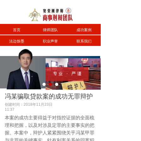
首页
律师团队
成功案例
法边馀墨
职业声誉
联系我们
冯某骗取贷款案的成功无罪辩护
创建时间：
2018年11月23日
11:37
本案的成功主要得益于对指控证据的全面梳
理和把握，以及对涉及定罪的主要事实的把
握。本案中，辩护人紧紧围绕关乎冯某甲罪
与非罪的关键事实，针有利害关系的同案犯