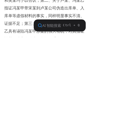
和吴某均予以否认；第二、关于卢某、冯某乙
指证冯某甲带宋某到卢某公司伪造出库单、入
库单等虚假材料的事实，同样明显事实不清、
证据不足；第三、同案犯罪嫌疑人卢某、冯某
乙具有诬陷冯某甲涉案的强大动机，对其指证
冯某甲涉案的供述不能轻易采信。
三、案件结果
案件经检察院两次退回补充侦查，没有再
回到检察院。公安机关将本案做撤案处理。
四、点评
本案的成功主要得益于对指控证据的全面
梳理和把握，以及对涉及定罪的主要事实的把
握。本案中，辩护人紧紧围绕关乎冯某甲罪与