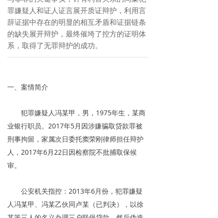
罪嫌疑人和证人证言展开质证辩护，利用言
辞证据中存在的明显的相互矛盾和证据链条
的缺失展开辩护，最终催垮了控方的证明体
系，取得了无罪辩护的成功。
一、案情简介
犯罪嫌疑人冯某甲，男，1975年生，某商
业银行职员。2017年5月因涉嫌骗取贷款罪被
刑事拘留，家属次日委托窦荣刚律师担任辩护
人，2017年6月22日因检察院不批捕取保候
审。
公安机关指控：2013年6月份，犯罪嫌疑
人冯某甲、冯某乙伙同卢某（已判决），以徐
某等三人的名义办理三户联保贷款，然后伪造