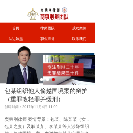
首页
律师团队
成功案例
法边馀墨
职业声誉
联系我们
包某组织他人偷越国境案的辩护
（重罪改轻罪并缓刑）
创建时间：
2017年11月4日
11:09
窦荣刚律师 案情背景：包某、陈某某（女，
包某之妻）及耿某某、李某某等人涉嫌组织